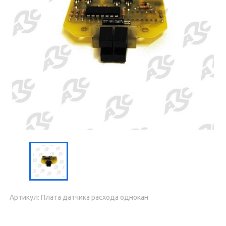
Артикул: Плата датчика расхода однокан