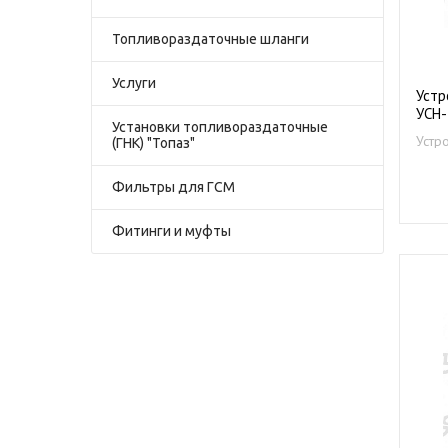
Топливораздаточные шланги
Услуги
Устр
УСН-
Установки топливораздаточные
Устр
(ГНК) "Топаз"
нефт
Фильтры для ГСМ
Фитинги и муфты