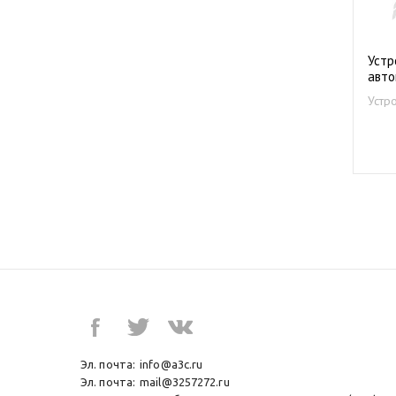
Устр
авто
Устр
нефт
Эл. почта:
info@a3c.ru
Эл. почта:
mail@3257272.ru