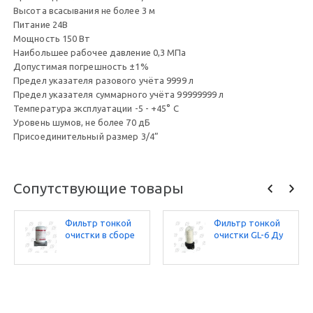
Высота всасывания не более 3 м
Питание 24В
Мощность 150 Вт
Наибольшее рабочее давление 0,3 МПа
Допустимая погрешность ±1%
Предел указателя разового учёта 9999 л
Предел указателя суммарного учёта 99999999 л
Температура эксплуатации -5 - +45° С
Уровень шумов, не более 70 дБ
Присоединительный размер 3/4”
Сопутствующие товары
Фильтр тонкой
Фильтр тонкой
очистки в сборе
очистки GL-6 Ду
АЗС-30
25 (прозрачный)
(Gilbarco,Cim-Tek,
TOKHEIM, Benza)