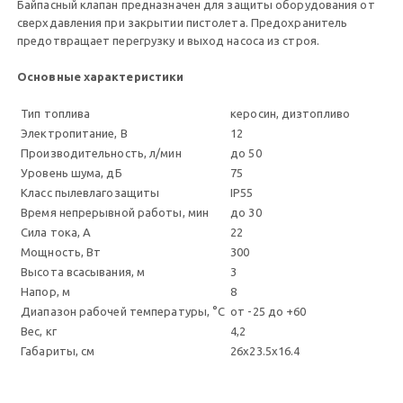
Байпасный клапан предназначен для защиты оборудования от
сверхдавления при закрытии пистолета. Предохранитель
предотвращает перегрузку и выход насоса из строя.
Основные характеристики
Тип топлива
керосин, дизтопливо
Электропитание, В
12
Производительность, л/мин
до 50
Уровень шума, дБ
75
Класс пылевлагозащиты
IP55
Время непрерывной работы, мин
до 30
Сила тока, А
22
Мощность, Вт
300
Высота всасывания, м
3
Напор, м
8
Диапазон рабочей температуры, °С
от -25 до +60
Вес, кг
4,2
Габариты, см
26x23.5x16.4